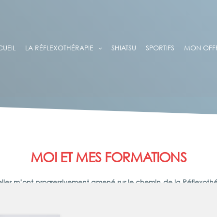
UEIL
LA RÉFLEXOTHÉRAPIE
SHIATSU
SPORTIFS
MON OFFR
MOI ET MES FORMATIONS
nelles m’ont progressivement amené sur le chemin de la Réflexoth
certifiées que j’ai suivi.