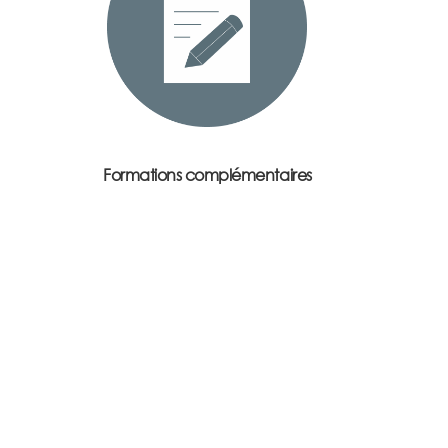
Amma
Shiatsu bien-être
Animateur en Technique de Relaxation
Hypnologue
Réflexologie Plantaire
Éducatrice sportive
Formations complémentaires