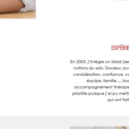
EXPÉRI
En 2003, j’intègre un Ssiad (s
notions du soin. Douleur, acc
considération, confiance, c
équipe, famille…..tou
accompagnement thérapeuti
priorités puisque j’ai pu met
qui ont fai