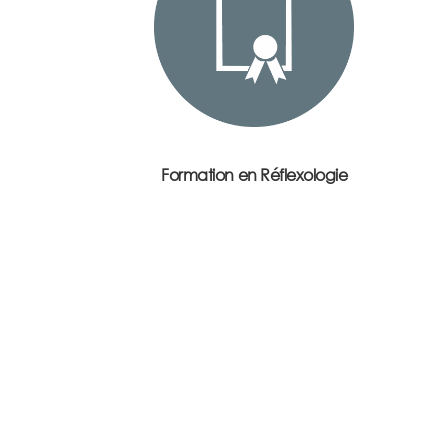
FORMATION COMPLÈTE DE 650H
Réflexologie auriculaire
Réflexologie plantaire
Réflexologie palmaire
Réflexologie faciale
Réflexologie dorso-crâniens
Réflexologie combinée
Formation en Réflexologie